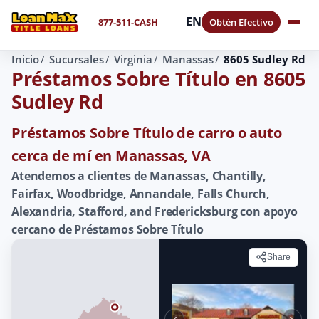
EN
877-511-CASH
Obtén Efectivo
Inicio
Sucursales
Virginia
Manassas
8605 Sudley Rd
Préstamos Sobre Título en 8605
Sudley Rd
Préstamos Sobre Título de carro o auto
cerca de mí en Manassas, VA
Atendemos a clientes de Manassas, Chantilly,
Fairfax, Woodbridge, Annandale, Falls Church,
Alexandria, Stafford, and Fredericksburg con apoyo
cercano de Préstamos Sobre Título
Share
‹
›