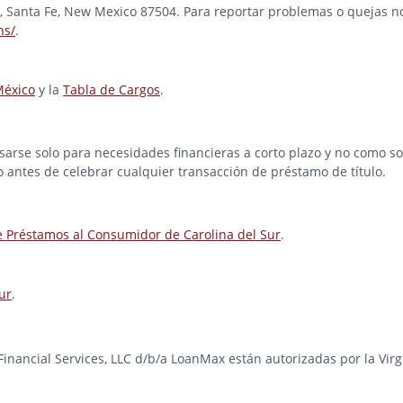
ad, Santa Fe, New Mexico 87504. Para reportar problemas o quejas no
ns/
.
México
y la
Tabla de Cargos
.
rse solo para necesidades financieras a corto plazo y no como solu
o antes de celebrar cualquier transacción de préstamo de título.
e Préstamos al Consumidor de Carolina del Sur
.
ur
.
e Financial Services, LLC d/b/a LoanMax están autorizadas por la Vir