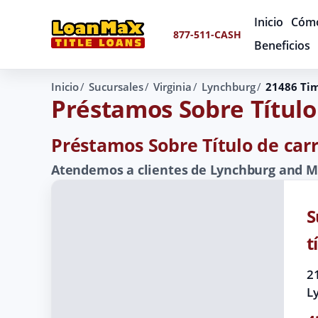
Inicio
Cómo
877-511-CASH
Beneficios
Inicio
Sucursales
Virginia
Lynchburg
21486 Ti
Préstamos Sobre Títul
Préstamos Sobre Título de car
Atendemos a clientes de Lynchburg and M
S
t
2
L