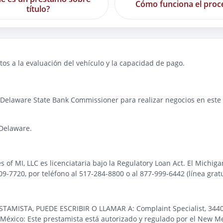
Cómo funciona el proc
título?
os a la evaluación del vehículo y la capacidad de pago.
 Delaware State Bank Commissioner para realizar negocios en este e
Delaware.
es of MI, LLC es licenciataria bajo la Regulatory Loan Act. El Michi
-7720, por teléfono al 517-284-8800 o al 877-999-6442 (línea gratu
STA, PUEDE ESCRIBIR O LLAMAR A: Complaint Specialist, 3440 Pre
éxico: Este prestamista está autorizado y regulado por el New Me