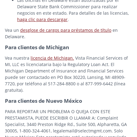
Las oficinas en Delaware están autorizadas por el
Delaware State Bank Commissioner para realizar
negocios en este estado. Para detalles de las licencias,
haga clic para descargar
.
Vea un
desglose de cargos para préstamos de título
en
Delaware.
Para clientes de Michigan
Vea nuestra
licencia de Michigan.
Vista Financial Services of
MI, LLC es licenciataria bajo la Regulatory Loan Act. El
Michigan Department of Insurance and Financial Services
puede ser contactado en PO Box 30220, Lansing, MI 48909-
7720, por teléfono al 517-284-8800 o al 877-999-6442 (línea
gratuita).
Para clientes de Nuevo México
PARA REPORTAR UN PROBLEMA O QUEJA CON ESTE
PRESTAMISTA, PUEDE ESCRIBIR O LLAMAR A: Complaint
Specialist, 3440 Preston Ridge Rd., Suite 500, Alpharetta, GA
30005, 1-800-324-4061, legalemail@selectmgmt.com. Solo