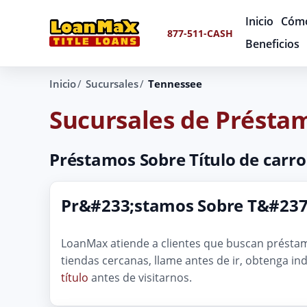
Inicio
Cómo
877-511-CASH
Beneficios
Inicio
Sucursales
Tennessee
Sucursales de Présta
Préstamos Sobre Título de carro
Pr&#233;stamos Sobre T&#237
LoanMax atiende a clientes que buscan préstamo
tiendas cercanas, llame antes de ir, obtenga i
título
antes de visitarnos.