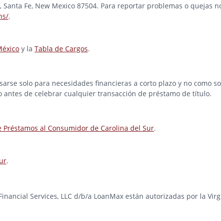
ad, Santa Fe, New Mexico 87504. Para reportar problemas o quejas no
ns/
.
México
y la
Tabla de Cargos
.
rse solo para necesidades financieras a corto plazo y no como solu
o antes de celebrar cualquier transacción de préstamo de título.
e Préstamos al Consumidor de Carolina del Sur
.
ur
.
e Financial Services, LLC d/b/a LoanMax están autorizadas por la Vir