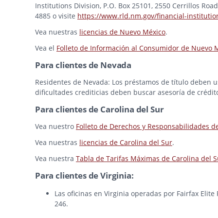
Institutions Division, P.O. Box 25101, 2550 Cerrillos Ro
4885 o visite
https://www.rld.nm.gov/financial-institutio
Vea nuestras
licencias de Nuevo México
.
Vea el
Folleto de Información al Consumidor de Nuevo 
Para clientes de Nevada
Residentes de Nevada: Los préstamos de título deben usa
dificultades crediticias deben buscar asesoría de crédit
Para clientes de Carolina del Sur
Vea nuestro
Folleto de Derechos y Responsabilidades d
Vea nuestras
licencias de Carolina del Sur
.
Vea nuestra
Tabla de Tarifas Máximas de Carolina del S
Para clientes de Virginia:
Las oficinas en Virginia operadas por Fairfax Elit
246.