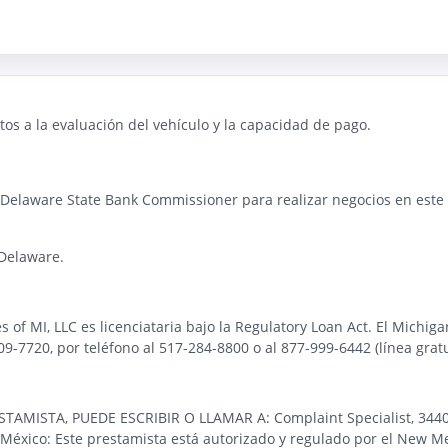
os a la evaluación del vehículo y la capacidad de pago.
 Delaware State Bank Commissioner para realizar negocios en este e
Delaware.
es of MI, LLC es licenciataria bajo la Regulatory Loan Act. El Michi
-7720, por teléfono al 517-284-8800 o al 877-999-6442 (línea gratu
STA, PUEDE ESCRIBIR O LLAMAR A: Complaint Specialist, 3440 Pre
éxico: Este prestamista está autorizado y regulado por el New Me