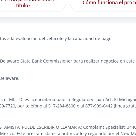
Cómo funciona el proc
título?
os a la evaluación del vehículo y la capacidad de pago.
 Delaware State Bank Commissioner para realizar negocios en este e
Delaware.
es of MI, LLC es licenciataria bajo la Regulatory Loan Act. El Michi
-7720, por teléfono al 517-284-8800 o al 877-999-6442 (línea gratu
STA, PUEDE ESCRIBIR O LLAMAR A: Complaint Specialist, 3440 Pre
éxico: Este prestamista está autorizado y regulado por el New Me