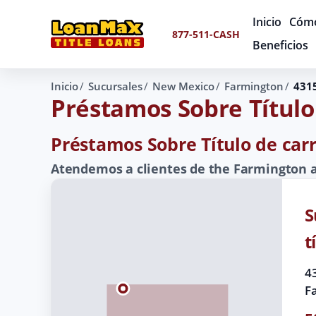
Inicio
Cómo
877-511-CASH
Beneficios
Inicio
Sucursales
New Mexico
Farmington
4315
Préstamos Sobre Título
Préstamos Sobre Título de car
Atendemos a clientes de the Farmington a
S
t
4
F