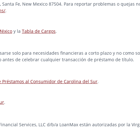
ad, Santa Fe, New Mexico 87504. Para reportar problemas o quejas no
ns/
.
México
y la
Tabla de Cargos
.
rse solo para necesidades financieras a corto plazo y no como solu
o antes de celebrar cualquier transacción de préstamo de título.
e Préstamos al Consumidor de Carolina del Sur
.
ur
.
e Financial Services, LLC d/b/a LoanMax están autorizadas por la Vir