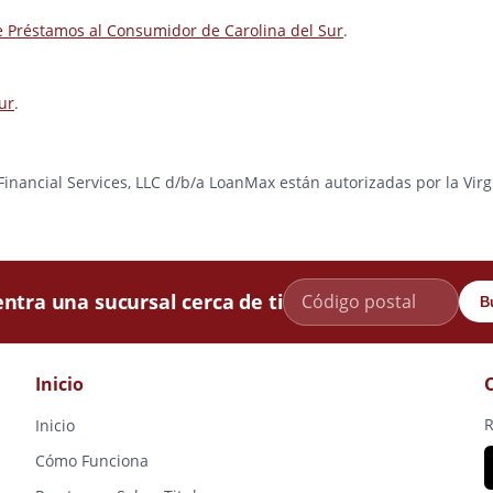
e Préstamos al Consumidor de Carolina del Sur
.
ur
.
e Financial Services, LLC d/b/a LoanMax están autorizadas por la Vir
ntra una sucursal cerca de ti
B
Inicio
R
Inicio
Cómo Funciona