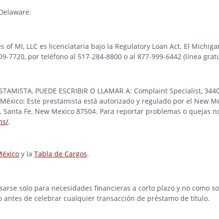
Delaware.
es of MI, LLC es licenciataria bajo la Regulatory Loan Act. El Michi
-7720, por teléfono al 517-284-8800 o al 877-999-6442 (línea gratu
STA, PUEDE ESCRIBIR O LLAMAR A: Complaint Specialist, 3440 Pre
éxico: Este prestamista está autorizado y regulado por el New Me
ad, Santa Fe, New Mexico 87504. Para reportar problemas o quejas no
ns/
.
México
y la
Tabla de Cargos
.
rse solo para necesidades financieras a corto plazo y no como solu
o antes de celebrar cualquier transacción de préstamo de título.