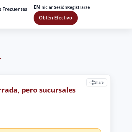
EN
Iniciar Sesión
Registrarse
s Frecuentes
Obtén Efectivo
T
Share
rrada, pero sucursales