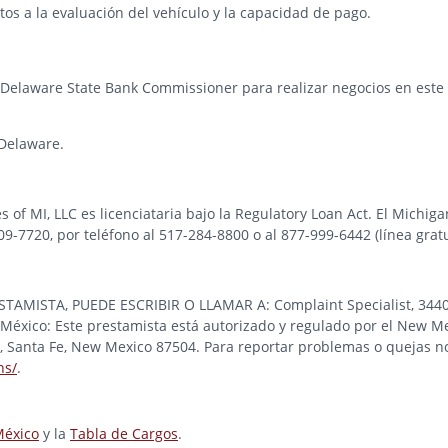
os a la evaluación del vehículo y la capacidad de pago.
 Delaware State Bank Commissioner para realizar negocios en este e
Delaware.
es of MI, LLC es licenciataria bajo la Regulatory Loan Act. El Michi
-7720, por teléfono al 517-284-8800 o al 877-999-6442 (línea gratu
STA, PUEDE ESCRIBIR O LLAMAR A: Complaint Specialist, 3440 Pre
éxico: Este prestamista está autorizado y regulado por el New Me
ad, Santa Fe, New Mexico 87504. Para reportar problemas o quejas no
ns/
.
México
y la
Tabla de Cargos
.