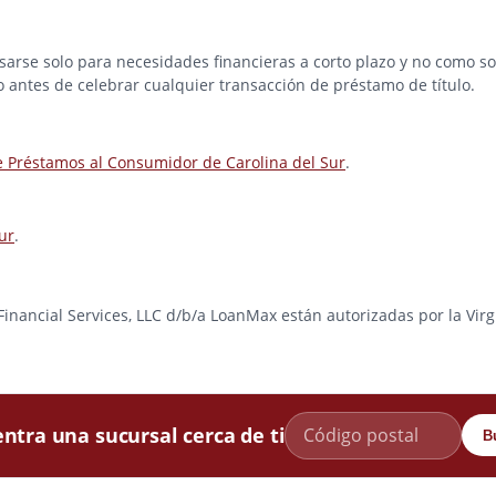
rse solo para necesidades financieras a corto plazo y no como solu
o antes de celebrar cualquier transacción de préstamo de título.
e Préstamos al Consumidor de Carolina del Sur
.
ur
.
e Financial Services, LLC d/b/a LoanMax están autorizadas por la Vir
ntra una sucursal cerca de ti
B