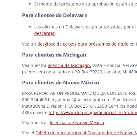
El monto del préstamo y su aprobación están sujet
Para clientes de Delaware
Las oficinas en Delaware están autorizadas por el
descargar
.
Vea un
desglose de cargos para préstamos de título
en 
Para clientes de Michigan
Vea nuestra
licencia de Michigan.
Vista Financial Servic
puede ser contactado en PO Box 30220, Lansing, MI 48909
Para clientes de Nuevo México
PARA REPORTAR UN PROBLEMA O QUEJA CON ESTE PRESTAMI
800-324-4061, legalemail@selectmgmt.com. Solo Nuevo M
Institutions Division, P.O. Box 25101, 2550 Cerrillos Ro
4885 o visite
https://www.rld.nm.gov/financial-institutio
Vea nuestras
licencias de Nuevo México
.
Vea el
Folleto de Información al Consumidor de Nuevo 