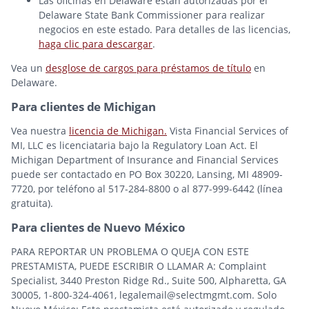
Las oficinas en Delaware están autorizadas por el
Delaware State Bank Commissioner para realizar
negocios en este estado. Para detalles de las licencias,
haga clic para descargar
.
Vea un
desglose de cargos para préstamos de título
en
Delaware.
Para clientes de Michigan
Vea nuestra
licencia de Michigan.
Vista Financial Services of
MI, LLC es licenciataria bajo la Regulatory Loan Act. El
Michigan Department of Insurance and Financial Services
puede ser contactado en PO Box 30220, Lansing, MI 48909-
7720, por teléfono al 517-284-8800 o al 877-999-6442 (línea
gratuita).
Para clientes de Nuevo México
PARA REPORTAR UN PROBLEMA O QUEJA CON ESTE
PRESTAMISTA, PUEDE ESCRIBIR O LLAMAR A: Complaint
Specialist, 3440 Preston Ridge Rd., Suite 500, Alpharetta, GA
30005, 1-800-324-4061, legalemail@selectmgmt.com. Solo