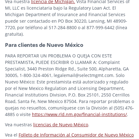
Vea nuestra
licencia de Michigan.
Vista Financial Services of
MI, LLC es licenciataria bajo la Regulatory Loan Act. El
Michigan Department of Insurance and Financial Services
puede ser contactado en PO Box 30220, Lansing, MI 48909-
7720, por teléfono al 517-284-8800 o al 877-999-6442 (línea
gratuita).
Para clientes de Nuevo México
PARA REPORTAR UN PROBLEMA O QUEJA CON ESTE
PRESTAMISTA, PUEDE ESCRIBIR O LLAMAR A: Complaint
Specialist, 3440 Preston Ridge Rd., Suite 500, Alpharetta, GA
30005, 1-800-324-4061, legalemail@selectmgmt.com. Solo
Nuevo México: Este prestamista está autorizado y regulado
por el New Mexico Regulation and Licensing Department,
Financial Institutions Division, P.O. Box 25101, 2550 Cerrillos
Road, Santa Fe, New Mexico 87504. Para reportar problemas o
quejas no resueltos, comuníquese con la División al (505) 476-
4885 o visite
https://www.rld.nm.gov/financial-institutions/
.
Vea nuestras
licencias de Nuevo México
.
Vea el
Folleto de Información al Consumidor de Nuevo México