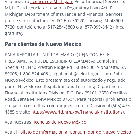
Vea nuestra
licencia de Michigan.
Vista Financial Services of
MI, LLC es licenciataria bajo la Regulatory Loan Act. El
Michigan Department of Insurance and Financial Services
puede ser contactado en PO Box 30220, Lansing, MI 48909-
7720, por teléfono al 517-284-8800 o al 877-999-6442 (línea
gratuita).
Para clientes de Nuevo México
PARA REPORTAR UN PROBLEMA O QUEJA CON ESTE
PRESTAMISTA, PUEDE ESCRIBIR O LLAMAR A: Complaint
Specialist, 3440 Preston Ridge Rd., Suite 500, Alpharetta, GA
30005, 1-800-324-4061, legalemail@selectmgmt.com. Solo
Nuevo México: Este prestamista está autorizado y regulado
por el New Mexico Regulation and Licensing Department,
Financial Institutions Division, P.O. Box 25101, 2550 Cerrillos
Road, Santa Fe, New Mexico 87504. Para reportar problemas o
quejas no resueltos, comuníquese con la División al (505) 476-
4885 o visite
https://www.rld.nm.gov/financial-institutions/
.
Vea nuestras
licencias de Nuevo México
.
Vea el
Folleto de Información al Consumidor de Nuevo México