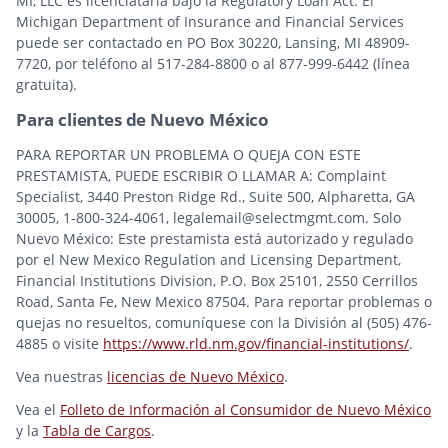
MI, LLC es licenciataria bajo la Regulatory Loan Act. El
Michigan Department of Insurance and Financial Services
puede ser contactado en PO Box 30220, Lansing, MI 48909-
7720, por teléfono al 517-284-8800 o al 877-999-6442 (línea
gratuita).
Para clientes de Nuevo México
PARA REPORTAR UN PROBLEMA O QUEJA CON ESTE
PRESTAMISTA, PUEDE ESCRIBIR O LLAMAR A: Complaint
Specialist, 3440 Preston Ridge Rd., Suite 500, Alpharetta, GA
30005, 1-800-324-4061, legalemail@selectmgmt.com. Solo
Nuevo México: Este prestamista está autorizado y regulado
por el New Mexico Regulation and Licensing Department,
Financial Institutions Division, P.O. Box 25101, 2550 Cerrillos
Road, Santa Fe, New Mexico 87504. Para reportar problemas o
quejas no resueltos, comuníquese con la División al (505) 476-
4885 o visite
https://www.rld.nm.gov/financial-institutions/
.
Vea nuestras
licencias de Nuevo México
.
Vea el
Folleto de Información al Consumidor de Nuevo México
y la
Tabla de Cargos
.