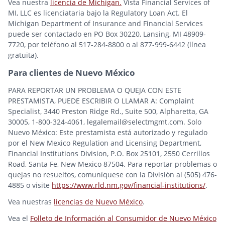
Vea nuestra
licencia de Michigan.
Vista Financial Services of
MI, LLC es licenciataria bajo la Regulatory Loan Act. El
Michigan Department of Insurance and Financial Services
puede ser contactado en PO Box 30220, Lansing, MI 48909-
7720, por teléfono al 517-284-8800 o al 877-999-6442 (línea
gratuita).
Para clientes de Nuevo México
PARA REPORTAR UN PROBLEMA O QUEJA CON ESTE
PRESTAMISTA, PUEDE ESCRIBIR O LLAMAR A: Complaint
Specialist, 3440 Preston Ridge Rd., Suite 500, Alpharetta, GA
30005, 1-800-324-4061, legalemail@selectmgmt.com. Solo
Nuevo México: Este prestamista está autorizado y regulado
por el New Mexico Regulation and Licensing Department,
Financial Institutions Division, P.O. Box 25101, 2550 Cerrillos
Road, Santa Fe, New Mexico 87504. Para reportar problemas o
quejas no resueltos, comuníquese con la División al (505) 476-
4885 o visite
https://www.rld.nm.gov/financial-institutions/
.
Vea nuestras
licencias de Nuevo México
.
Vea el
Folleto de Información al Consumidor de Nuevo México