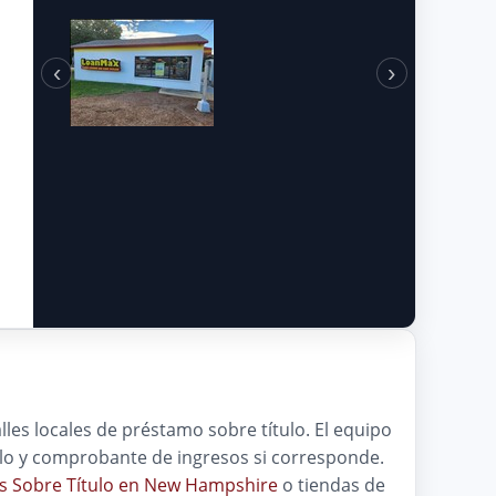
‹
›
les locales de préstamo sobre título. El equipo
ículo y comprobante de ingresos si corresponde.
s Sobre Título en New Hampshire
o tiendas de