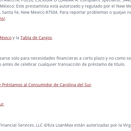
éxico: Este prestamista está autorizado y regulado por el New Me
ad, Santa Fe, New Mexico 87504. Para reportar problemas o quejas no
ns/
.
México
y la
Tabla de Cargos
.
rse solo para necesidades financieras a corto plazo y no como solu
o antes de celebrar cualquier transacción de préstamo de título.
e Préstamos al Consumidor de Carolina del Sur
.
ur
.
e Financial Services, LLC d/b/a LoanMax están autorizadas por la Vir