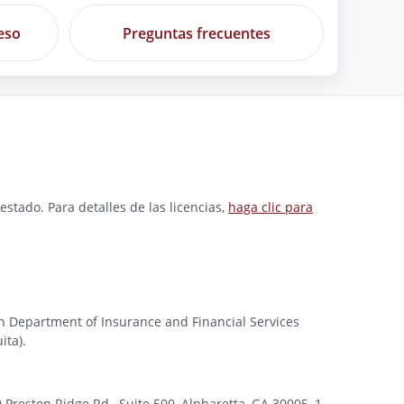
eso
Preguntas frecuentes
stado. Para detalles de las licencias,
haga clic para
gan Department of Insurance and Financial Services
ita).
ston Ridge Rd., Suite 500, Alpharetta, GA 30005, 1-