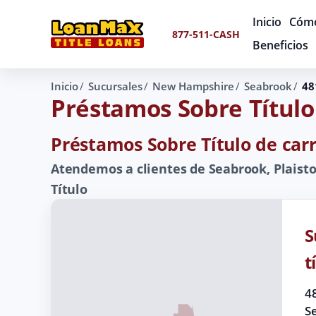
Inicio
Cómo
877-511-CASH
Beneficios
Inicio
Sucursales
New Hampshire
Seabrook
48
Préstamos Sobre Título
Préstamos Sobre Título de car
Atendemos a clientes de Seabrook, Plais
Título
S
t
4
S