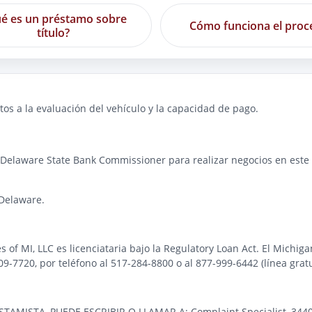
é es un préstamo sobre
Cómo funciona el proc
título?
os a la evaluación del vehículo y la capacidad de pago.
 Delaware State Bank Commissioner para realizar negocios en este e
Delaware.
es of MI, LLC es licenciataria bajo la Regulatory Loan Act. El Michi
-7720, por teléfono al 517-284-8800 o al 877-999-6442 (línea gratu
STA, PUEDE ESCRIBIR O LLAMAR A: Complaint Specialist, 3440 Pre