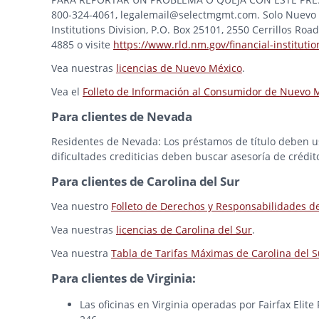
800-324-4061, legalemail@selectmgmt.com. Solo Nuevo M
Institutions Division, P.O. Box 25101, 2550 Cerrillos Ro
4885 o visite
https://www.rld.nm.gov/financial-institutio
Vea nuestras
licencias de Nuevo México
.
Vea el
Folleto de Información al Consumidor de Nuevo 
Para clientes de Nevada
Residentes de Nevada: Los préstamos de título deben usa
dificultades crediticias deben buscar asesoría de crédit
Para clientes de Carolina del Sur
Vea nuestro
Folleto de Derechos y Responsabilidades d
Vea nuestras
licencias de Carolina del Sur
.
Vea nuestra
Tabla de Tarifas Máximas de Carolina del S
Para clientes de Virginia:
Las oficinas en Virginia operadas por Fairfax Elit