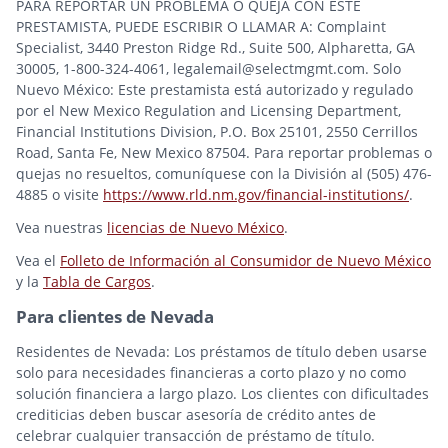
PARA REPORTAR UN PROBLEMA O QUEJA CON ESTE
PRESTAMISTA, PUEDE ESCRIBIR O LLAMAR A: Complaint
Specialist, 3440 Preston Ridge Rd., Suite 500, Alpharetta, GA
30005, 1-800-324-4061, legalemail@selectmgmt.com. Solo
Nuevo México: Este prestamista está autorizado y regulado
por el New Mexico Regulation and Licensing Department,
Financial Institutions Division, P.O. Box 25101, 2550 Cerrillos
Road, Santa Fe, New Mexico 87504. Para reportar problemas o
quejas no resueltos, comuníquese con la División al (505) 476-
4885 o visite
https://www.rld.nm.gov/financial-institutions/
.
Vea nuestras
licencias de Nuevo México
.
Vea el
Folleto de Información al Consumidor de Nuevo México
y la
Tabla de Cargos
.
Para clientes de Nevada
Residentes de Nevada: Los préstamos de título deben usarse
solo para necesidades financieras a corto plazo y no como
solución financiera a largo plazo. Los clientes con dificultades
crediticias deben buscar asesoría de crédito antes de
celebrar cualquier transacción de préstamo de título.