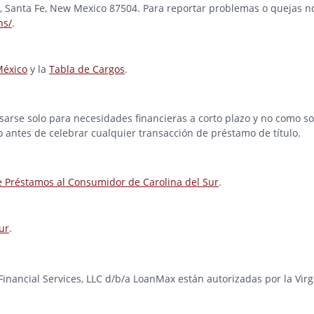
ad, Santa Fe, New Mexico 87504. Para reportar problemas o quejas no
ns/
.
México
y la
Tabla de Cargos
.
rse solo para necesidades financieras a corto plazo y no como solu
o antes de celebrar cualquier transacción de préstamo de título.
e Préstamos al Consumidor de Carolina del Sur
.
ur
.
e Financial Services, LLC d/b/a LoanMax están autorizadas por la Vir