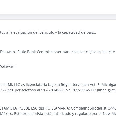
os a la evaluación del vehículo y la capacidad de pago.
 Delaware State Bank Commissioner para realizar negocios en este e
Delaware.
es of MI, LLC es licenciataria bajo la Regulatory Loan Act. El Michi
-7720, por teléfono al 517-284-8800 o al 877-999-6442 (línea gratu
STA, PUEDE ESCRIBIR O LLAMAR A: Complaint Specialist, 3440 Pre
éxico: Este prestamista está autorizado y regulado por el New Me