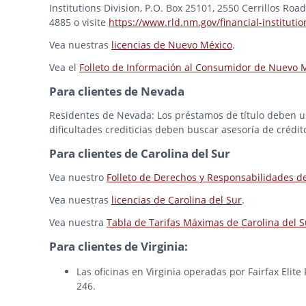
Institutions Division, P.O. Box 25101, 2550 Cerrillos Ro
4885 o visite
https://www.rld.nm.gov/financial-institutio
Vea nuestras
licencias de Nuevo México
.
Vea el
Folleto de Información al Consumidor de Nuevo 
Para clientes de Nevada
Residentes de Nevada: Los préstamos de título deben usa
dificultades crediticias deben buscar asesoría de crédit
Para clientes de Carolina del Sur
Vea nuestro
Folleto de Derechos y Responsabilidades d
Vea nuestras
licencias de Carolina del Sur
.
Vea nuestra
Tabla de Tarifas Máximas de Carolina del S
Para clientes de Virginia:
Las oficinas en Virginia operadas por Fairfax Elit
246.