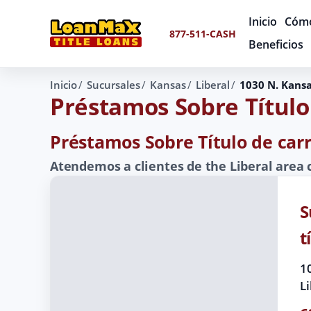
Inicio
Cómo
877-511-CASH
Beneficios
Inicio
Sucursales
Kansas
Liberal
1030 N. Kans
Préstamos Sobre Títul
Préstamos Sobre Título de carr
Atendemos a clientes de the Liberal area
S
t
1
L