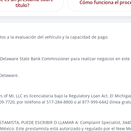
Cómo funciona el proc
título?
os a la evaluación del vehículo y la capacidad de pago.
 Delaware State Bank Commissioner para realizar negocios en este e
Delaware.
es of MI, LLC es licenciataria bajo la Regulatory Loan Act. El Michi
-7720, por teléfono al 517-284-8800 o al 877-999-6442 (línea gratu
STA, PUEDE ESCRIBIR O LLAMAR A: Complaint Specialist, 3440 Pre
éxico: Este prestamista está autorizado y regulado por el New Me