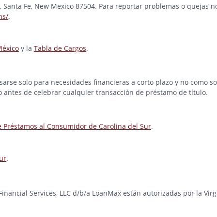
ad, Santa Fe, New Mexico 87504. Para reportar problemas o quejas no
ns/
.
México
y la
Tabla de Cargos
.
rse solo para necesidades financieras a corto plazo y no como solu
o antes de celebrar cualquier transacción de préstamo de título.
e Préstamos al Consumidor de Carolina del Sur
.
ur
.
e Financial Services, LLC d/b/a LoanMax están autorizadas por la Vir