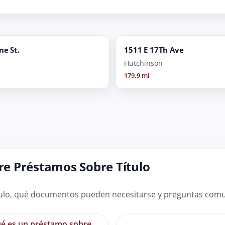
ne St.
1511 E 17Th Ave
Hutchinson
179.9 mi
e Préstamos Sobre Título
ulo, qué documentos pueden necesitarse y preguntas comun
é es un préstamo sobre