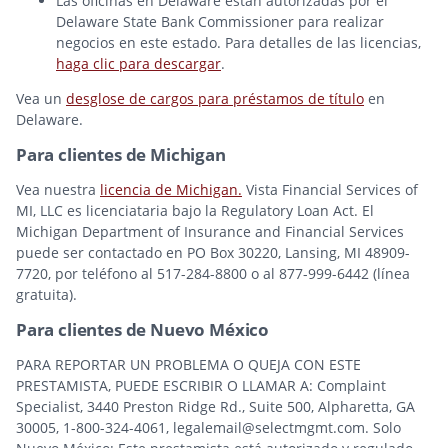
Las oficinas en Delaware están autorizadas por el
Delaware State Bank Commissioner para realizar
negocios en este estado. Para detalles de las licencias,
haga clic para descargar
.
Vea un
desglose de cargos para préstamos de título
en
Delaware.
Para clientes de Michigan
Vea nuestra
licencia de Michigan.
Vista Financial Services of
MI, LLC es licenciataria bajo la Regulatory Loan Act. El
Michigan Department of Insurance and Financial Services
puede ser contactado en PO Box 30220, Lansing, MI 48909-
7720, por teléfono al 517-284-8800 o al 877-999-6442 (línea
gratuita).
Para clientes de Nuevo México
PARA REPORTAR UN PROBLEMA O QUEJA CON ESTE
PRESTAMISTA, PUEDE ESCRIBIR O LLAMAR A: Complaint
Specialist, 3440 Preston Ridge Rd., Suite 500, Alpharetta, GA
30005, 1-800-324-4061, legalemail@selectmgmt.com. Solo