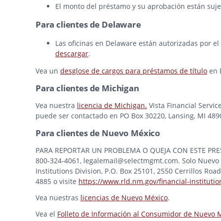
El monto del préstamo y su aprobación están sujet
Para clientes de Delaware
Las oficinas en Delaware están autorizadas por el
descargar
.
Vea un
desglose de cargos para préstamos de título
en 
Para clientes de Michigan
Vea nuestra
licencia de Michigan.
Vista Financial Servic
puede ser contactado en PO Box 30220, Lansing, MI 48909
Para clientes de Nuevo México
PARA REPORTAR UN PROBLEMA O QUEJA CON ESTE PRESTAMI
800-324-4061, legalemail@selectmgmt.com. Solo Nuevo M
Institutions Division, P.O. Box 25101, 2550 Cerrillos Ro
4885 o visite
https://www.rld.nm.gov/financial-institutio
Vea nuestras
licencias de Nuevo México
.
Vea el
Folleto de Información al Consumidor de Nuevo 