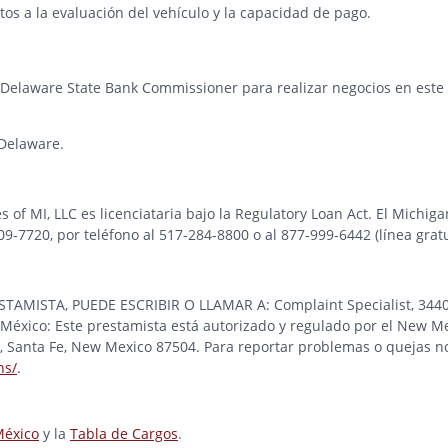
os a la evaluación del vehículo y la capacidad de pago.
 Delaware State Bank Commissioner para realizar negocios en este e
Delaware.
es of MI, LLC es licenciataria bajo la Regulatory Loan Act. El Michi
-7720, por teléfono al 517-284-8800 o al 877-999-6442 (línea gratu
STA, PUEDE ESCRIBIR O LLAMAR A: Complaint Specialist, 3440 Pre
éxico: Este prestamista está autorizado y regulado por el New Me
ad, Santa Fe, New Mexico 87504. Para reportar problemas o quejas no
ns/
.
México
y la
Tabla de Cargos
.