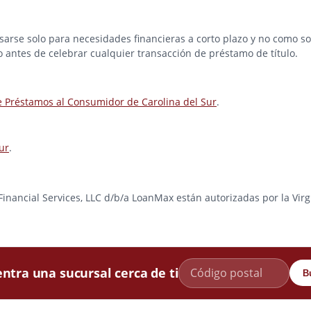
rse solo para necesidades financieras a corto plazo y no como solu
o antes de celebrar cualquier transacción de préstamo de título.
e Préstamos al Consumidor de Carolina del Sur
.
ur
.
e Financial Services, LLC d/b/a LoanMax están autorizadas por la Vir
ntra una sucursal cerca de ti
B