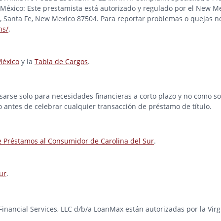
éxico: Este prestamista está autorizado y regulado por el New Me
ad, Santa Fe, New Mexico 87504. Para reportar problemas o quejas no
ns/
.
México
y la
Tabla de Cargos
.
rse solo para necesidades financieras a corto plazo y no como solu
o antes de celebrar cualquier transacción de préstamo de título.
e Préstamos al Consumidor de Carolina del Sur
.
ur
.
e Financial Services, LLC d/b/a LoanMax están autorizadas por la Vir