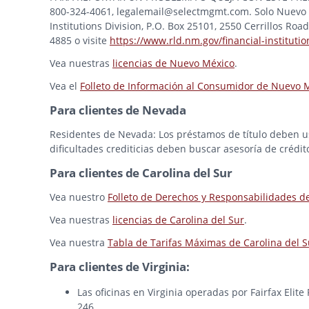
800-324-4061, legalemail@selectmgmt.com. Solo Nuevo M
Institutions Division, P.O. Box 25101, 2550 Cerrillos Ro
4885 o visite
https://www.rld.nm.gov/financial-institutio
Vea nuestras
licencias de Nuevo México
.
Vea el
Folleto de Información al Consumidor de Nuevo 
Para clientes de Nevada
Residentes de Nevada: Los préstamos de título deben usa
dificultades crediticias deben buscar asesoría de crédit
Para clientes de Carolina del Sur
Vea nuestro
Folleto de Derechos y Responsabilidades d
Vea nuestras
licencias de Carolina del Sur
.
Vea nuestra
Tabla de Tarifas Máximas de Carolina del S
Para clientes de Virginia:
Las oficinas en Virginia operadas por Fairfax Elit
246.