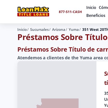
Inicio
Cómo
877-511-CASH
Beneficios
Inicio
Sucursales
Arizona
Yuma
351 West 20Th
Préstamos Sobre Título
Préstamos Sobre Título de car
Atendemos a clientes de the Yuma area co
S
t
3
U
Y